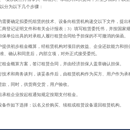
以分为以下几个步骤：
的需要确定拟委托组赁的技术、设备向租赁机构递交以下文件，提出
工商登记证明文件和有关会计报表；3）填写租赁委托书，并按国家
担保单位出具的对承租人履行租赁合同给予担保的不可撤消的保函。
户提供初步租金概算，经租赁机构对项目的效益、企业还款能力和担
准、确认和同意后，内部立项，对外正式接受委托。
定租金概算方案，签订租赁合同，并由经济担保人盖章确认担保。
行技术和商务谈判，谈妥条件后，由租赁机构作为买方、用户作为承
货款，同时，供货商交货，用户验收。
租承租企业按起租通知规定按期支付租金。
设备作如下选择：以名义价购买、续租或租赁设备退回租赁机构。