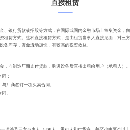
直接租赁
金、银行贷款或招股等方式，在国际或国内金融市场上筹集资金，
资租赁方式。这种直接租赁方式，是由租赁当事人直接见面，对三
设备库存，资金流动加快，有较高的投资效益。
金，向制造厂商支付货款，购进设备后直接出租给用户（承租人）
合同；
，与厂商签订一项买卖合同。
合同。
是一项涉及三方当事人--出租人、承租人和供货商，并至少由两个以上